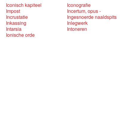
Iconisch kapiteel
Iconografie
Impost
Incertum, opus -
Incrustatie
Ingesnoerde naaldspits
Inkassing
Inlegwerk
Intarsia
Intoneren
Ionische orde