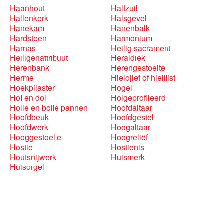
Haanhout
Halfzuil
Hallenkerk
Halsgevel
Hanekam
Hanenbalk
Hardsteen
Harmonium
Harnas
Heilig sacrament
Heiligenattribuut
Heraldiek
Herenbank
Herengestoelte
Herme
Hielojief of hielliist
Hoekpilaster
Hogel
HoI en dol
Holgeprofileerd
Holle en bolle pannen
Hoofdaltaar
Hoofdbeuk
Hoofdgestel
Hoofdwerk
Hoogaltaar
Hooggestoelte
Hoogreliëf
Hostie
Hostienis
Houtsnijwerk
Huismerk
Huisorgel