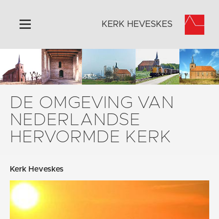
KERK HEVESKES
Home
Algemeen
Historie
DE OMGEVING VAN
Omgeving
NEDERLANDSE
Activiteiten
HERVORMDE KERK
Steun ons
Contact
Kerk Heveskes
Vaktaal