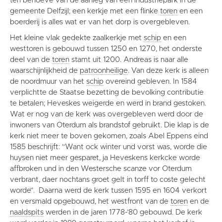
ten behoeve van de aanleg van een industriepark in de
gemeente Delfzijl; een kerkje met een flinke
toren
en een
boerderij is alles wat er van het dorp is overgebleven.
Het kleine vlak gedekte zaalkerkje met
schip
en een
westtoren is gebouwd tussen 1250 en 1270, het onderste
deel van de
toren
stamt uit 1200. Andreas is naar alle
waarschijnlijkheid de
patroonheilige
. Van deze kerk is alleen
de noordmuur van het
schip
overeind gebleven. In 1584
verplichtte de Staatse bezetting de bevolking contributie
te betalen; Heveskes weigerde en werd in brand gestoken.
Wat er nog van de kerk was overgebleven werd door de
inwoners van Oterdum als brandstof gebruikt. Die klap is de
kerk niet meer te boven gekomen, zoals Abel Eppens eind
1585 beschrijft: “Want ock winter und vorst was, worde die
huysen niet meer gesparet, ja Heveskens kerkcke worde
affbroken und in den Westersche scanze vor Oterdum
verbrant, daer nochtans groet gelt in torff to coste gelecht
worde”. Daarna werd de kerk tussen 1595 en 1604 verkort
en versmald opgebouwd, het westfront van de
toren
en de
naaldspits
werden in de jaren 1778-’80 gebouwd. De kerk