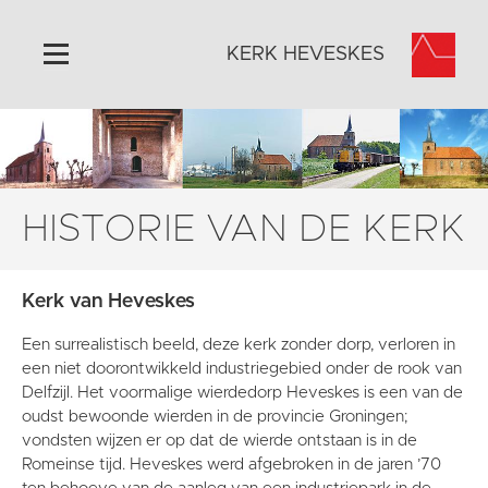
KERK HEVESKES
Home
Algemeen
Historie
HISTORIE VAN DE KERK
Omgeving
Activiteiten
Kerk van Heveskes
Steun ons
Een surrealistisch beeld, deze kerk zonder dorp, verloren in
Contact
een niet doorontwikkeld industriegebied onder de rook van
Vaktaal
Delfzijl. Het voormalige wierdedorp Heveskes is een van de
oudst bewoonde wierden in de provincie Groningen;
vondsten wijzen er op dat de wierde ontstaan is in de
Romeinse tijd. Heveskes werd afgebroken in de jaren ’70