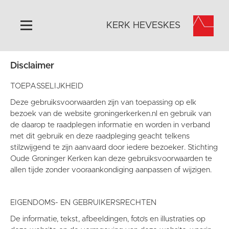
KERK HEVESKES
Disclaimer
Home
Algemeen
TOEPASSELIJKHEID
Historie
Deze gebruiksvoorwaarden zijn van toepassing op elk
bezoek van de website groningerkerken.nl en gebruik van
Omgeving
de daarop te raadplegen informatie en worden in verband
Activiteiten
met dit gebruik en deze raadpleging geacht telkens
stilzwijgend te zijn aanvaard door iedere bezoeker. Stichting
Steun ons
Oude Groninger Kerken kan deze gebruiksvoorwaarden te
Contact
allen tijde zonder vooraankondiging aanpassen of wijzigen.
Vaktaal
EIGENDOMS- EN GEBRUIKERSRECHTEN
De informatie, tekst, afbeeldingen, foto’s en illustraties op