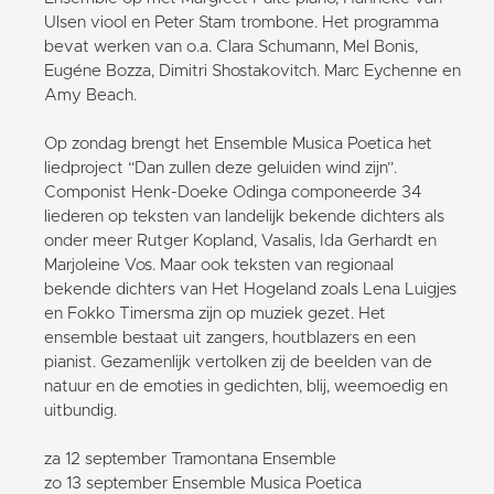
Ulsen viool en Peter Stam trombone. Het programma
bevat werken van o.a. Clara Schumann, Mel Bonis,
Eugéne Bozza, Dimitri Shostakovitch. Marc Eychenne en
Amy Beach.
Op zondag brengt het Ensemble Musica Poetica het
liedproject “Dan zullen deze geluiden wind zijn”.
Componist Henk-Doeke Odinga componeerde 34
liederen op teksten van landelijk bekende dichters als
onder meer Rutger Kopland, Vasalis, Ida Gerhardt en
Marjoleine Vos. Maar ook teksten van regionaal
bekende dichters van Het Hogeland zoals Lena Luigjes
en Fokko Timersma zijn op muziek gezet. Het
ensemble bestaat uit zangers, houtblazers en een
pianist. Gezamenlijk vertolken zij de beelden van de
natuur en de emoties in gedichten, blij, weemoedig en
uitbundig.
za 12 september Tramontana Ensemble
zo 13 september Ensemble Musica Poetica