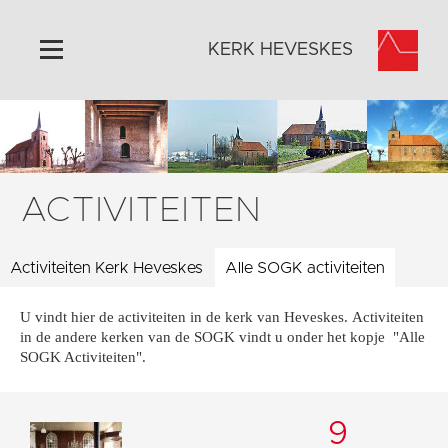
KERK HEVESKES
Home
Algemeen
Historie
ACTIVITEITEN
Omgeving
Activiteiten
Activiteiten Kerk Heveskes
Alle SOGK activiteiten
Steun ons
U vindt hier de activiteiten in de kerk van Heveskes. Activiteiten
Contact
in de andere kerken van de SOGK vindt u onder het kopje "Alle
Vaktaal
SOGK Activiteiten".
9