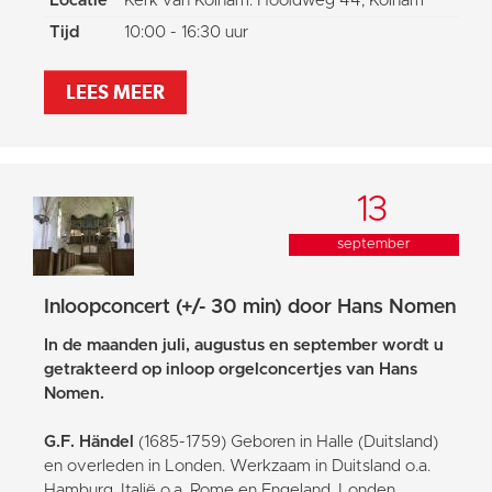
Locatie
Kerk van Kolham: Hoofdweg 44, Kolham
Tijd
10:00 - 16:30 uur
LEES MEER
13
september
Inloopconcert (+/- 30 min) door Hans Nomen
In de maanden juli, augustus en september wordt u
getrakteerd op inloop orgelconcertjes van Hans
Nomen.
G.F. Händel
(1685-1759) Geboren in Halle (Duitsland)
en overleden in Londen. Werkzaam in Duitsland o.a.
Hamburg, Italië o.a. Rome en Engeland, Londen.