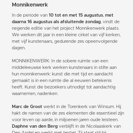
Monnikenwerk
In de periode van
10 tot en met 15 augustus
,
met
daarna 16 augustus als afsluitende zondag
, vindt de
negende editie van het project Monnikenwerk plaats.
We werken dit jaar in een kleine cirkel van vijf kerken,
met vijf kunstenaars, gedurende zes opeenvolgende
dagen.
MONNIKENWERK: In de sobere ruimte van een
middeleeuwse kerk werken kunstenaars in stilte aan
hun monnikenwerk: kunst die met tijd en aandacht
gemaakt is in een ruimte die al eeuwen betekenis
heeft. Kunst die bezoekers uitnodigt tot aandachtig
waarnemen, nadenken.
Marc de Groot
werkt in de Torenkerk van Winsum. Hij
hakt de namen van de zes elementen die essentieel zijn
voor leven op aarde, in miljoenen jaren oude leisteen.
Daphne van den Berg
verblijft in de Nicolaaskerk van
Den Andel en werkt met textiel. Zij staat stil bij