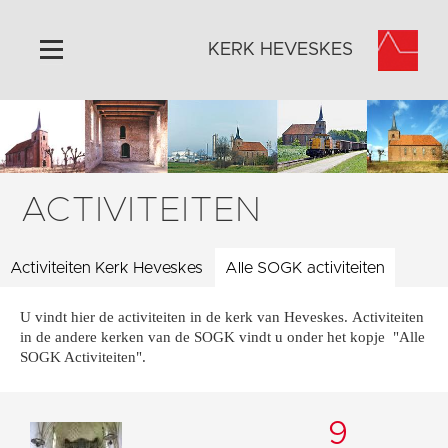
KERK HEVESKES
Home
Algemeen
Historie
ACTIVITEITEN
Omgeving
Activiteiten
Activiteiten Kerk Heveskes
Alle SOGK activiteiten
Steun ons
U vindt hier de activiteiten in de kerk van Heveskes. Activiteiten
Contact
in de andere kerken van de SOGK vindt u onder het kopje "Alle
Vaktaal
SOGK Activiteiten".
9