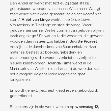
Den Andel en werkt met textiel. Zij staat stil bij
geborduurde woorden van Joanna Wichmann ‘Wat gij
zaait wordt niet levend gemaakt indien het vooraf niet
sterft’.
Anjet van Linge
werkt in de Onze Lieve
Vrouwekerk in Tinallinge en stelt de vraag ‘Waar
geloven mensen in? Welke vormen van geloven blijven
vaak ongezegd? En wat als ik die woorden, die gewone
woorden dan in steen zou hakken?’
Brigitte Picavet
verblijft in de Jacobuskerk van Saaxumhuizen. Haar
materiaal bestaat uit boeken, gebeden- en
psalmenboekjes, die worden verknipt en verlijmt tot
nieuwe kunstvormen.
Jolanda Tuma
werkt in de
Mariakerk van Westernieland waar zij de woorden van
het evangelie volgens Maria Magdalena gaat
kalligraferen.
Er wordt gehakt, geschept, geschreven, geborduurd,
gemediteerd.
Bezoekers zijn in die week welkom op
woensdag 12,