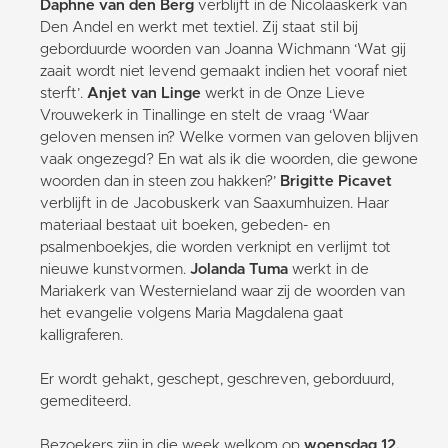
Daphne van den Berg
verblijft in de Nicolaaskerk van
Den Andel en werkt met textiel. Zij staat stil bij
geborduurde woorden van Joanna Wichmann ‘Wat gij
zaait wordt niet levend gemaakt indien het vooraf niet
sterft’.
Anjet van Linge
werkt in de Onze Lieve
Vrouwekerk in Tinallinge en stelt de vraag ‘Waar
geloven mensen in? Welke vormen van geloven blijven
vaak ongezegd? En wat als ik die woorden, die gewone
woorden dan in steen zou hakken?’
Brigitte Picavet
verblijft in de Jacobuskerk van Saaxumhuizen. Haar
materiaal bestaat uit boeken, gebeden- en
psalmenboekjes, die worden verknipt en verlijmt tot
nieuwe kunstvormen.
Jolanda Tuma
werkt in de
Mariakerk van Westernieland waar zij de woorden van
het evangelie volgens Maria Magdalena gaat
kalligraferen.
Er wordt gehakt, geschept, geschreven, geborduurd,
gemediteerd.
Bezoekers zijn in die week welkom op
woensdag 12,