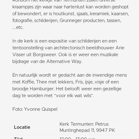
Rondom het kerkje van Termunten zullen diverse
kraampjes zijn waar naar hartenlust kan worden geshopt
of bewondert, er is houtkunst, sjaals, keramiek, kaarsen,
fotografie, schilderijen, Grunneger producten, tassen,
….etc.
In de kerk is een expositie van schilderijen en een
tentoonstelling van architectonisch beeldhouwer Arie
Visser uit Borgsweer. Ook is er weer een muzikale
bijdrage van de Alternative Way.
En natuurlijk wordt er gedacht aan de inwendige mens
met Koffie, Thee met lekkers, Fris, ijsje, visje of een
broodje Hamburger. Het belooft weer een gezellige
dag te worden met “voor elk wat wils”.
Foto: Yvonne Quispel
Kerk Termunten: Petrus
Locatie
Muntinghepad 11, 9947 PK